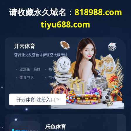
服务器错误
403 - 禁止访问: 访问被拒绝。
您无权使用所提供的凭据查看此目录或页面。
米兰官方网页版
|
开云网页版·官方版在线登入
|
华体会网页版登录入口
|
云开平台
|
开云官方
在线入口
|
乐竞官网
|
网投正规在线平台（中国）有限公司官网
|
拼搏app官方在线入口
|
欧
宝ob官网登录入口（中国）有限公司
|