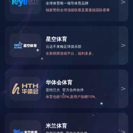
Version Information:
Microsoft .NET Framework Version:4.0.30319; ASP.NET
Version:4.0.30319.1
米兰官方网页版
|
开云网页版·官方版在线登入
|
华体会网页版登录入口
|
云开平台
|
开云官
方在线入口
|
乐竞官网
|
网投正规在线平台（中国）有限公司官网
|
拼搏app官方在线入口
|
欧宝ob官网登录入口（中国）有限公司
|