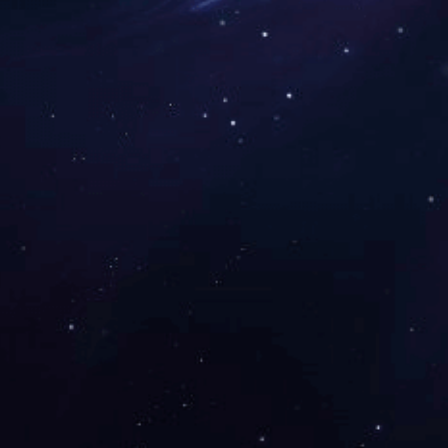
一体化泵站
产品与服务
支持
产品类别
常见问题
应用
技术能力
查找产品
制造能力
业绩样板
测试能力
现场案例
参观考察
服务
投诉与建议