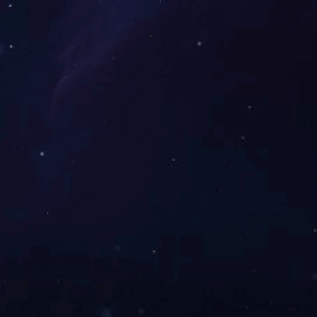
上一篇：
WQR耐高温排污泵
下一篇：
WQK切割式排污泵
关于神龙
新闻动态
公司介绍
公司新闻
总经理致词
视频新闻
发展历程
行业新闻
企业文化
资质荣誉