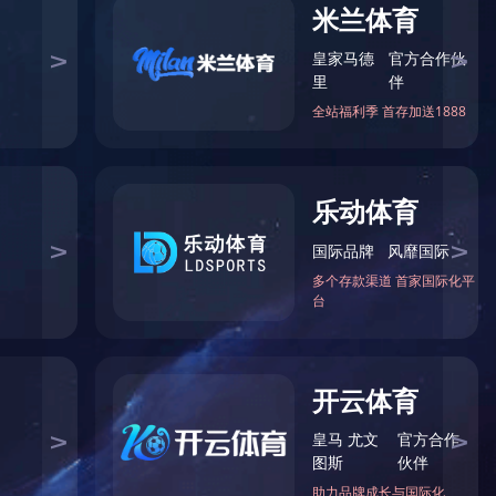
GNWQ螺旋切割污水泵
发布时间：：2022-04-20
浏览量：
次
资料下载
在线预览
在线订购