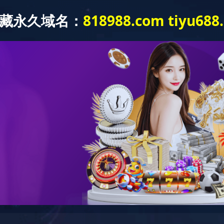
开云·官方端网页版登录入口
产品与服务
产品类别
常见问题
应用
技术能力
公司介绍
查找产品
制造