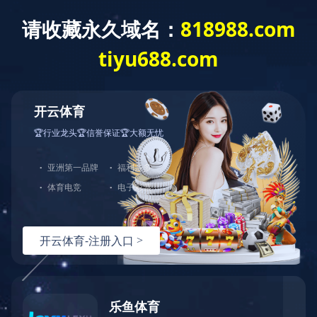
联系方式
销售网点
加入我们
邮箱登录
职位(点击职位了解详情)
招聘人数
时间
销售经理/大客户经理
10
2019/6/6 10:37:10
Copyright 2013-2018 郑州市神龙泵业有限公司
豫ICP备11022179号
公安部备案
号：41018202000500
生产基地地址：中国·郑州市荥阳广高公路西段 电话：0371-55356761、0371-
55356762 传真：0371-55356763
中文网址：
神龙泵业
、
神龙水泵
技术支持：
商翼网
营业执照信息公示