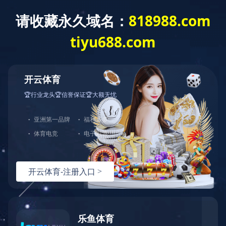
公司新闻
视频新闻
行业新闻
神龙移动式柴油机泵车使用现场
我司水泥浆输送泵运行稳定
应郑州市地铁建设方要求，经我司技术人员与使用方沟通，根据客户现场
实际使用要求，制定出泵的选型方案。因客户输送介质为水泥沙浆，比重
达到2.14，粘度大，要求水泥浆输送泵运行可靠、稳定，适应介质和运行
都市繁华的背后，神龙水泵默默运转
环境。我司技术人员经慎重考虑，拿出选型方案，并经客户认可，该设
河南省太康县污水提升第一泵站，地处在一片繁华的角落，高楼大厦的一
备…
隅，四根大小不一的管路和稍露出地面的回转式格栅，才显示出这是一处
污水输送泵站。行人勿勿的脚步，川流不息的车流，从不曾为它停留，而
中铝矿业巩义矿区主排水泵使用正常
在这里，神龙水龙已平稳运行近一年的时间，二十四小时不间断输送着
中铝矿业巩义矿区，在2016年9月和2017年1月，分别采购我司同型号多级
污…
离心泵作为矿区主排水泵。矿区环境恶劣，水质含有矿渣颗粒，设备安装
因陋就简，要求设备具有良好的稳定型和环境适应能力。我司水泵在安装