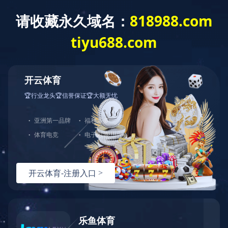
公司新闻
视频新闻
行业新闻
公司北厂区新办公楼及车间即将投入使用
公司北厂区新办公楼及车间即将投入使用
我司抗旱用泵及时运抵省内抗旱一线
我司抗旱用泵及时运抵省内抗旱一线
郑州市神龙泵业有限公司参加河南省高标准农田建设“投融建
郑州市神龙泵业有限公司参加河南省高标准农田建设“投融建运管” 一体化
运管”展会 一体化市场化培训暨新基建新装备产需 交流会
市场化培训暨新基建新装备产需 交流会
内蒙古电厂皮带输送机降尘泵一批12台准备发货
内蒙古电厂皮带输送机降尘泵一批12台准备发货
贾鲁河两岸绿化喷灌泵调试进行中