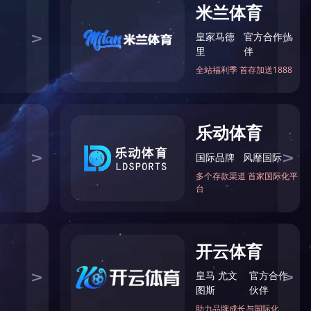
测试台开建
0 次
发布人：神龙泵业
完工时间为2024年12月底，2025年1月开始投入使用。
0kVA；引进当前最新式的水泵测试软件，采用高精度检测仪
混流泵、离心泵的型式试验和出厂测试；试验室建成后可
00kw，可以满足试验电压有10kV、6kV、1140V、
试；试验室建成后达到国家B级试验台标准。