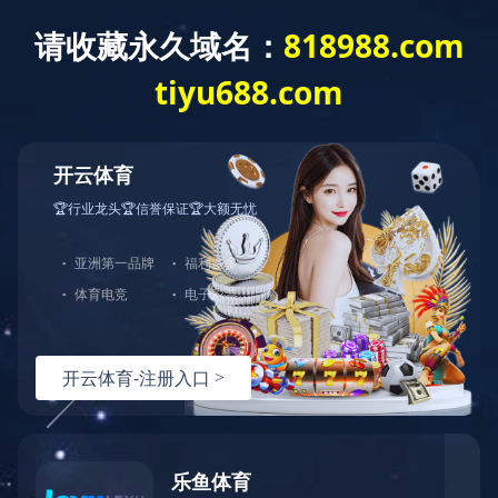
企业资质
荣誉证书
检测报告
高新技术企业证书
上一篇：没有了
罗江镇人民政府发来感谢信
下一篇：
Copyright 2013-2018 郑州市神龙泵业有限公司
豫ICP备11022179号
公安部备案
号：41018202000500
生产基地地址：中国·郑州市荥阳广高公路西段 电话：0371-55356761、0371-
55356762 传真：0371-55356763