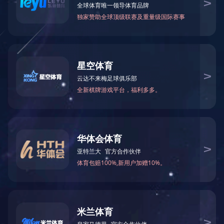
中文网址：
神龙泵业
、
神龙水泵
技术支持：
商翼网
营业执照信息公示
米兰官方网页版
|
开云网页版·官方版在线登入
|
华体会网页版登录入口
|
云开平台
|
开云官方在线入口
|
乐竞官网
|
网投正规在线平台（中国）有限公司官网
|
拼搏app官方在线入口
|
欧宝ob官网登录入口
（中国）有限公司
|