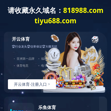
企业资质
荣誉证书
检测报告
职业健康管理体系
环境管理体系英文版本
上一篇：
职业健康管理体系英文版本
下一篇：
Copyright 2013-2018 郑州市神龙泵业有限公司
豫ICP备11022179号
公安部备案
号：41018202000500
生产基地地址：中国·郑州市荥阳广高公路西段 电话：0371-55356761、0371-
55356762 传真：0371-55356763