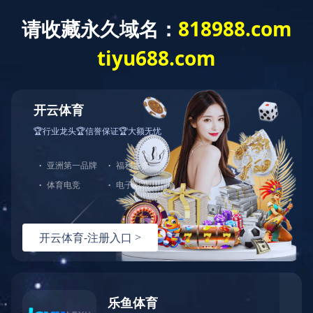
企业资质
荣誉证书
检测报告
北京莲心慈善基金会感谢郑州市神龙泵业有限公司参与“黄
山、汨罗抗洪救灾”行动
蓝天救援队感谢信
上一篇：
下一篇：没有了
Copyright 2013-2018 郑州市神龙泵业有限公司
豫ICP备11022179号
公安部备案
号：41018202000500
生产基地地址：中国·郑州市荥阳广高公路西段 电话：0371-55356761、0371-