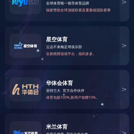
成都6台参数800立方145米560KW漂流泵准备出厂
上一篇：
公司北厂区开始整体升级改造
下一篇：
Copyright 2013-2018 郑州市神龙泵业有限公司
豫ICP备11022179号
公安部备案
号：41018202000500
生产基地地址：中国·郑州市荥阳广高公路西段 电话：0371-55356761、0371-
55356762 传真：0371-55356763
中文网址：
神龙泵业
、
神龙水泵
技术支持：
商翼网
营业执照信息公示
米兰官方网页版
|
开云网页版·官方版在线登入
|
华体会网页版登录入口
|
云开平台
|
开云官方在线入口
|
乐竞官网
|
网投正规在线平台（中国）有限公司官网
|
拼搏app官方在线入口
|
欧宝ob官网登录入口
（中国）有限公司
|